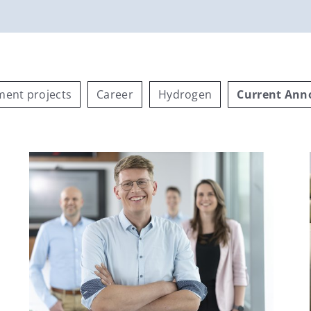
ent projects
Career
Hydrogen
Current An