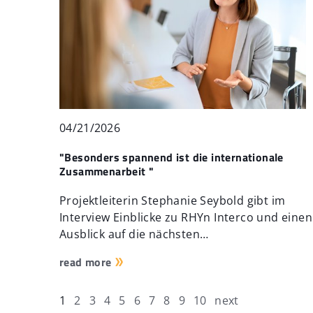
04/21/2026
"Besonders spannend ist die internationale
Zusammenarbeit "
Projektleiterin Stephanie Seybold gibt im
Interview Einblicke zu RHYn Interco und einen
Ausblick auf die nächsten…
read more
1
2
3
4
5
6
7
8
9
10
next