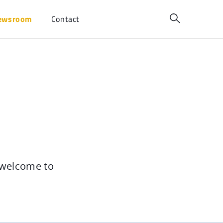
ewsroom
Contact
e welcome to