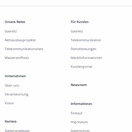
Weitere Informationen
Unsere Netze
Für Kunden
Gasnetz
Gasnetz
Netzausbauprojekte
Telekommunikation
Telekommunikationsnetz
Dienstleistungen
Wasserstoffnetz
Marktinformationen
Kundenportal
Unternehmen
Newsroom
Über uns
Verantwortung
Vision
Informationen
Einkauf
Karriere
Impressum
Stellenangebote
Datenschutz