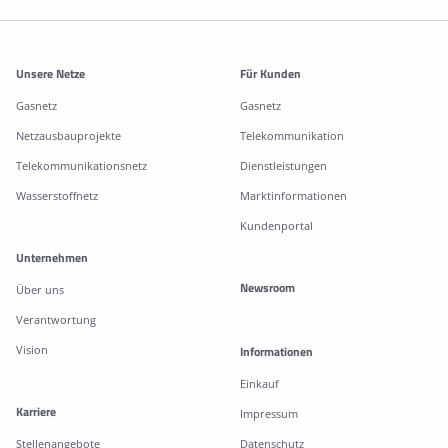
Weitere Informationen
Unsere Netze
Für Kunden
Gasnetz
Gasnetz
Netzausbauprojekte
Telekommunikation
Telekommunikationsnetz
Dienstleistungen
Wasserstoffnetz
Marktinformationen
Kundenportal
Unternehmen
Newsroom
Über uns
Verantwortung
Vision
Informationen
Einkauf
Karriere
Impressum
Stellenangebote
Datenschutz