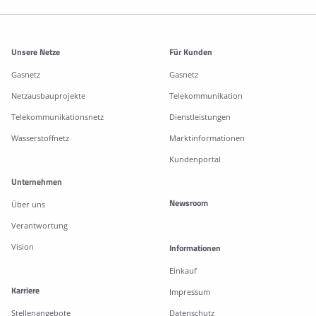
Weitere Informationen
Unsere Netze
Für Kunden
Gasnetz
Gasnetz
Netzausbauprojekte
Telekommunikation
Telekommunikationsnetz
Dienstleistungen
Wasserstoffnetz
Marktinformationen
Kundenportal
Unternehmen
Newsroom
Über uns
Verantwortung
Vision
Informationen
Einkauf
Karriere
Impressum
Stellenangebote
Datenschutz