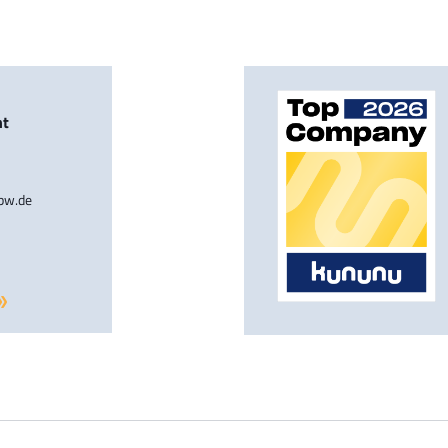
nt
-bw.de