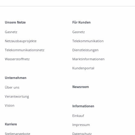
Weitere Informationen
Unsere Netze
Für Kunden
Gasnetz
Gasnetz
Netzausbauprojekte
Telekommunikation
Telekommunikationsnetz
Dienstleistungen
Wasserstoffnetz
Marktinformationen
Kundenportal
Unternehmen
Newsroom
Über uns
Verantwortung
Vision
Informationen
Einkauf
Karriere
Impressum
Stellenangebote
Datenschutz