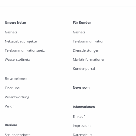
Weitere Informationen
Unsere Netze
Für Kunden
Gasnetz
Gasnetz
Netzausbauprojekte
Telekommunikation
Telekommunikationsnetz
Dienstleistungen
Wasserstoffnetz
Marktinformationen
Kundenportal
Unternehmen
Newsroom
Über uns
Verantwortung
Vision
Informationen
Einkauf
Karriere
Impressum
Stellenangebote
Datenschutz