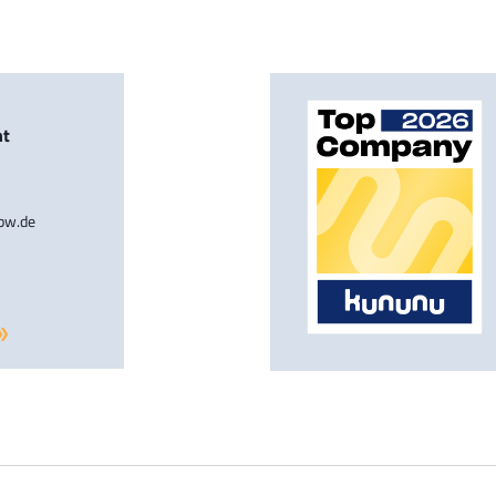
nt
-bw.de