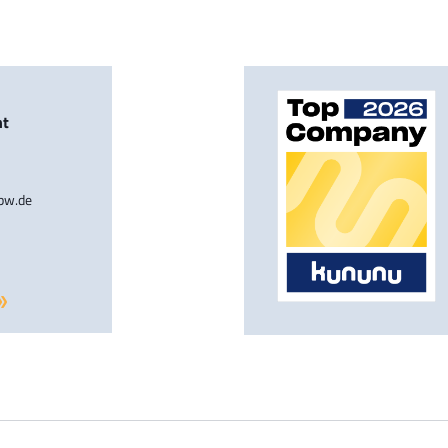
nt
-bw.de