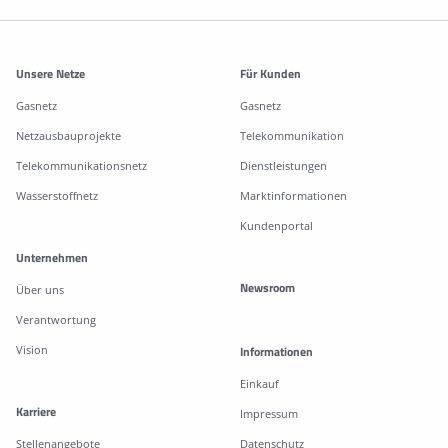
Weitere Informationen
Unsere Netze
Für Kunden
Gasnetz
Gasnetz
Netzausbauprojekte
Telekommunikation
Telekommunikationsnetz
Dienstleistungen
Wasserstoffnetz
Marktinformationen
Kundenportal
Unternehmen
Newsroom
Über uns
Verantwortung
Vision
Informationen
Einkauf
Karriere
Impressum
Stellenangebote
Datenschutz