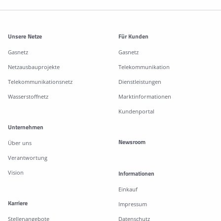
Weitere Informationen
Unsere Netze
Für Kunden
Gasnetz
Gasnetz
Netzausbauprojekte
Telekommunikation
Telekommunikationsnetz
Dienstleistungen
Wasserstoffnetz
Marktinformationen
Kundenportal
Unternehmen
Newsroom
Über uns
Verantwortung
Vision
Informationen
Einkauf
Karriere
Impressum
Stellenangebote
Datenschutz