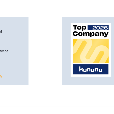
nt
-bw.de