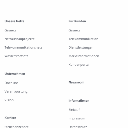
Weitere Informationen
Unsere Netze
Für Kunden
Gasnetz
Gasnetz
Netzausbauprojekte
Telekommunikation
Telekommunikationsnetz
Dienstleistungen
Wasserstoffnetz
Marktinformationen
Kundenportal
Unternehmen
Newsroom
Über uns
Verantwortung
Vision
Informationen
Einkauf
Karriere
Impressum
Stellenangebote
Datenschutz