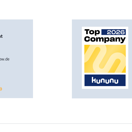
nt
-bw.de