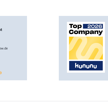
nt
-bw.de