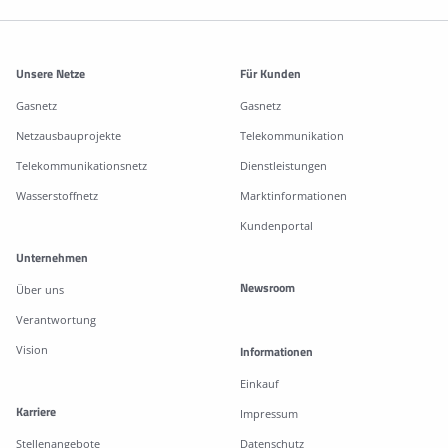
Weitere Informationen
Unsere Netze
Für Kunden
Gasnetz
Gasnetz
Netzausbauprojekte
Telekommunikation
Telekommunikationsnetz
Dienstleistungen
Wasserstoffnetz
Marktinformationen
Kundenportal
Unternehmen
Newsroom
Über uns
Verantwortung
Vision
Informationen
Einkauf
Karriere
Impressum
Stellenangebote
Datenschutz