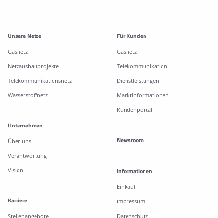
Weitere Informationen
Unsere Netze
Für Kunden
Gasnetz
Gasnetz
Netzausbauprojekte
Telekommunikation
Telekommunikationsnetz
Dienstleistungen
Wasserstoffnetz
Marktinformationen
Kundenportal
Unternehmen
Newsroom
Über uns
Verantwortung
Vision
Informationen
Einkauf
Karriere
Impressum
Stellenangebote
Datenschutz