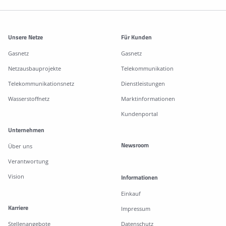
Weitere Informationen
Unsere Netze
Für Kunden
Gasnetz
Gasnetz
Netzausbauprojekte
Telekommunikation
Telekommunikationsnetz
Dienstleistungen
Wasserstoffnetz
Marktinformationen
Kundenportal
Unternehmen
Newsroom
Über uns
Verantwortung
Vision
Informationen
Einkauf
Karriere
Impressum
Stellenangebote
Datenschutz