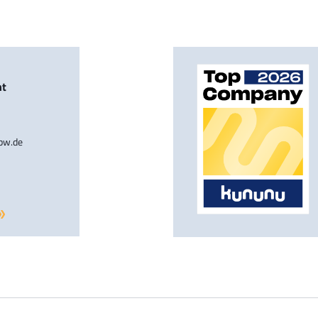
nt
-bw.de