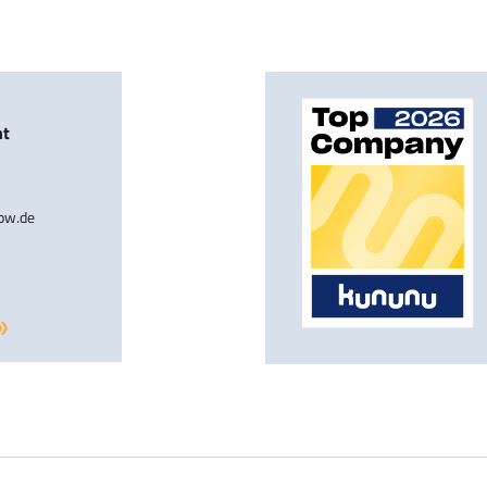
nt
-bw.de