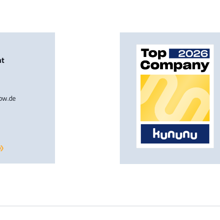
nt
-bw.de