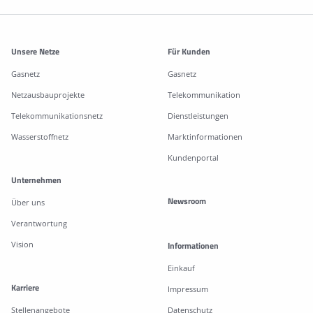
Weitere Informationen
Unsere Netze
Für Kunden
Gasnetz
Gasnetz
Netzausbauprojekte
Telekommunikation
Telekommunikationsnetz
Dienstleistungen
Wasserstoffnetz
Marktinformationen
Kundenportal
Unternehmen
Newsroom
Über uns
Verantwortung
Vision
Informationen
Einkauf
Karriere
Impressum
Stellenangebote
Datenschutz