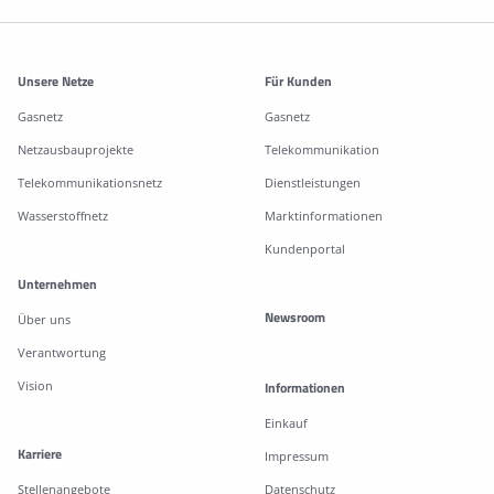
Weitere Informationen
Unsere Netze
Für Kunden
Gasnetz
Gasnetz
Netzausbauprojekte
Telekommunikation
Telekommunikationsnetz
Dienstleistungen
Wasserstoffnetz
Marktinformationen
Kundenportal
Unternehmen
Newsroom
Über uns
Verantwortung
Vision
Informationen
Einkauf
Karriere
Impressum
Stellenangebote
Datenschutz