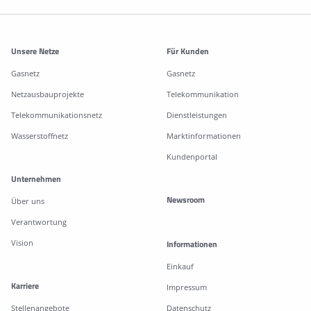
Weitere Informationen
Unsere Netze
Für Kunden
Gasnetz
Gasnetz
Netzausbauprojekte
Telekommunikation
Telekommunikationsnetz
Dienstleistungen
Wasserstoffnetz
Marktinformationen
Kundenportal
Unternehmen
Newsroom
Über uns
Verantwortung
Vision
Informationen
Einkauf
Karriere
Impressum
Stellenangebote
Datenschutz