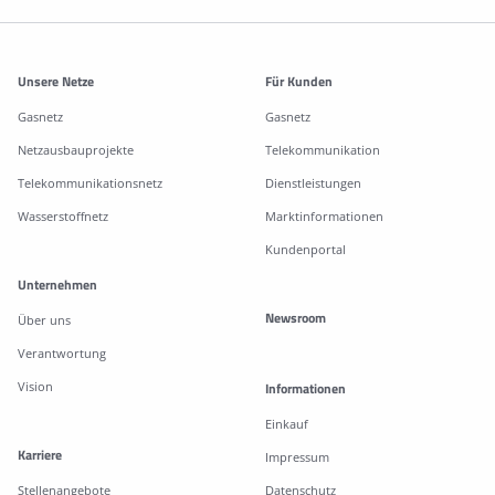
Weitere Informationen
Unsere Netze
Für Kunden
Gasnetz
Gasnetz
Netzausbauprojekte
Telekommunikation
Telekommunikationsnetz
Dienstleistungen
Wasserstoffnetz
Marktinformationen
Kundenportal
Unternehmen
Newsroom
Über uns
Verantwortung
Vision
Informationen
Einkauf
Karriere
Impressum
Stellenangebote
Datenschutz