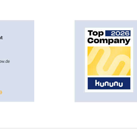
nt
-bw.de