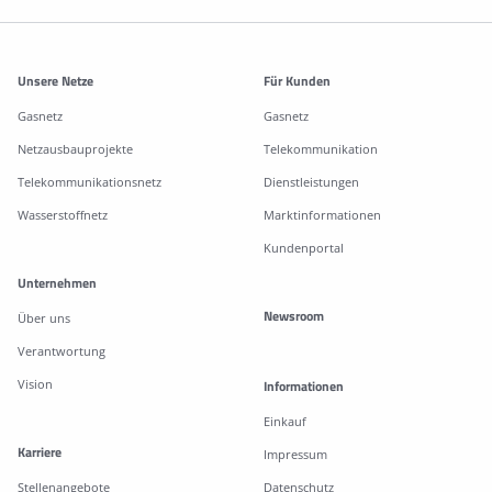
Weitere Informationen
Unsere Netze
Für Kunden
Gasnetz
Gasnetz
Netzausbauprojekte
Telekommunikation
Telekommunikationsnetz
Dienstleistungen
Wasserstoffnetz
Marktinformationen
Kundenportal
Unternehmen
Newsroom
Über uns
Verantwortung
Vision
Informationen
Einkauf
Karriere
Impressum
Stellenangebote
Datenschutz