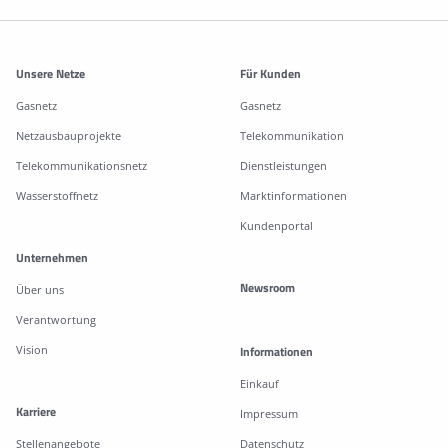
Weitere Informationen
Unsere Netze
Für Kunden
Gasnetz
Gasnetz
Netzausbauprojekte
Telekommunikation
Telekommunikationsnetz
Dienstleistungen
Wasserstoffnetz
Marktinformationen
Kundenportal
Unternehmen
Newsroom
Über uns
Verantwortung
Vision
Informationen
Einkauf
Karriere
Impressum
Stellenangebote
Datenschutz