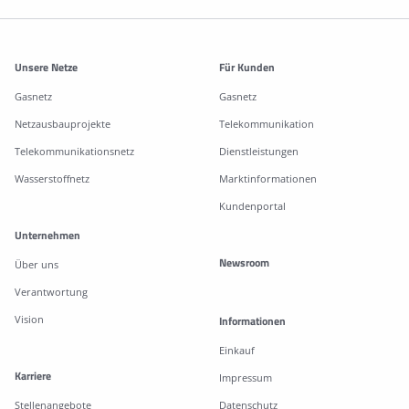
Weitere Informationen
Unsere Netze
Für Kunden
Gasnetz
Gasnetz
Netzausbauprojekte
Telekommunikation
Telekommunikationsnetz
Dienstleistungen
Wasserstoffnetz
Marktinformationen
Kundenportal
Unternehmen
Newsroom
Über uns
Verantwortung
Vision
Informationen
Einkauf
Karriere
Impressum
Stellenangebote
Datenschutz