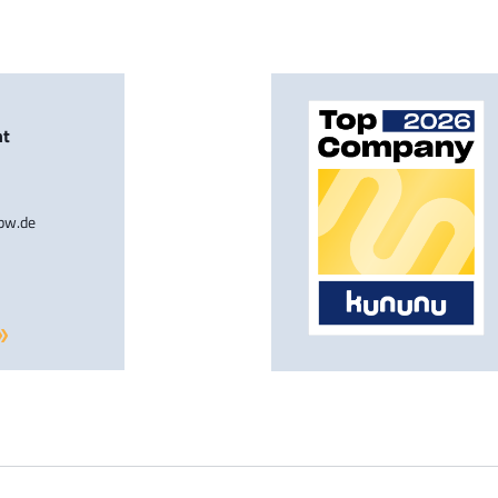
nt
-bw.de