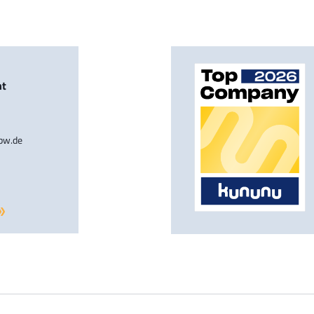
nt
-bw.de