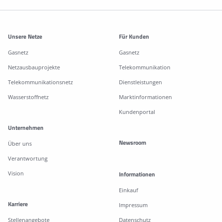
Weitere Informationen
Unsere Netze
Für Kunden
Gasnetz
Gasnetz
Netzausbauprojekte
Telekommunikation
Telekommunikationsnetz
Dienstleistungen
Wasserstoffnetz
Marktinformationen
Kundenportal
Unternehmen
Newsroom
Über uns
Verantwortung
Vision
Informationen
Einkauf
Karriere
Impressum
Stellenangebote
Datenschutz