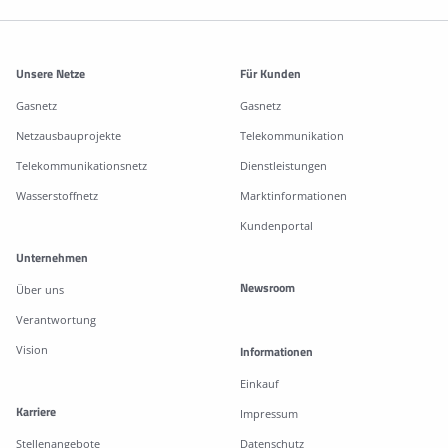
Weitere Informationen
Unsere Netze
Für Kunden
Gasnetz
Gasnetz
Netzausbauprojekte
Telekommunikation
Telekommunikationsnetz
Dienstleistungen
Wasserstoffnetz
Marktinformationen
Kundenportal
Unternehmen
Newsroom
Über uns
Verantwortung
Vision
Informationen
Einkauf
Karriere
Impressum
Stellenangebote
Datenschutz