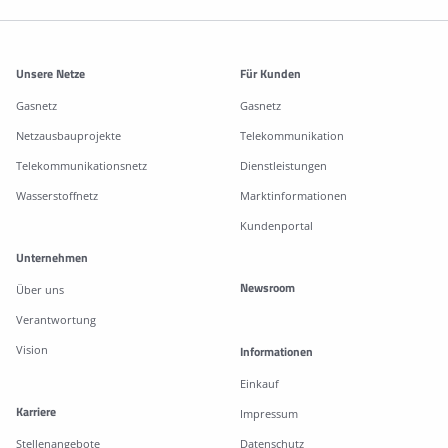
Weitere Informationen
Unsere Netze
Für Kunden
Gasnetz
Gasnetz
Netzausbauprojekte
Telekommunikation
Telekommunikationsnetz
Dienstleistungen
Wasserstoffnetz
Marktinformationen
Kundenportal
Unternehmen
Newsroom
Über uns
Verantwortung
Vision
Informationen
Einkauf
Karriere
Impressum
Stellenangebote
Datenschutz