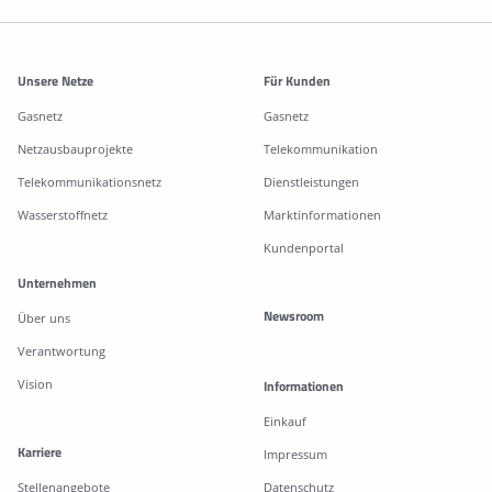
Weitere Informationen
Unsere Netze
Für Kunden
Gasnetz
Gasnetz
Netzausbauprojekte
Telekommunikation
Telekommunikationsnetz
Dienstleistungen
Wasserstoffnetz
Marktinformationen
Kundenportal
Unternehmen
Newsroom
Über uns
Verantwortung
Vision
Informationen
Einkauf
Karriere
Impressum
Stellenangebote
Datenschutz