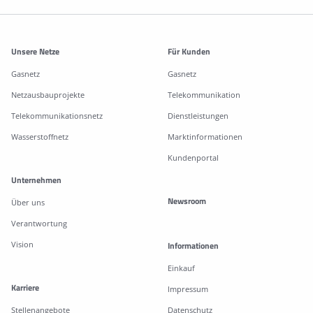
Weitere Informationen
Unsere Netze
Für Kunden
Gasnetz
Gasnetz
Netzausbauprojekte
Telekommunikation
Telekommunikationsnetz
Dienstleistungen
Wasserstoffnetz
Marktinformationen
Kundenportal
Unternehmen
Newsroom
Über uns
Verantwortung
Vision
Informationen
Einkauf
Karriere
Impressum
Stellenangebote
Datenschutz