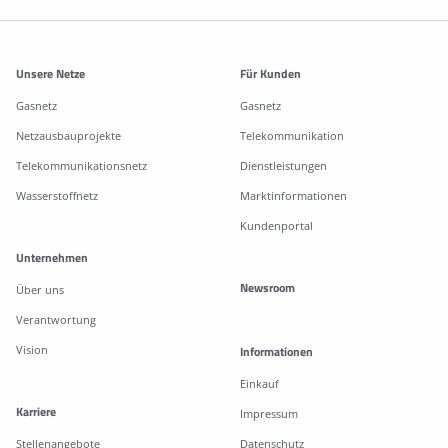
Weitere Informationen
Unsere Netze
Für Kunden
Gasnetz
Gasnetz
Netzausbauprojekte
Telekommunikation
Telekommunikationsnetz
Dienstleistungen
Wasserstoffnetz
Marktinformationen
Kundenportal
Unternehmen
Newsroom
Über uns
Verantwortung
Vision
Informationen
Einkauf
Karriere
Impressum
Stellenangebote
Datenschutz