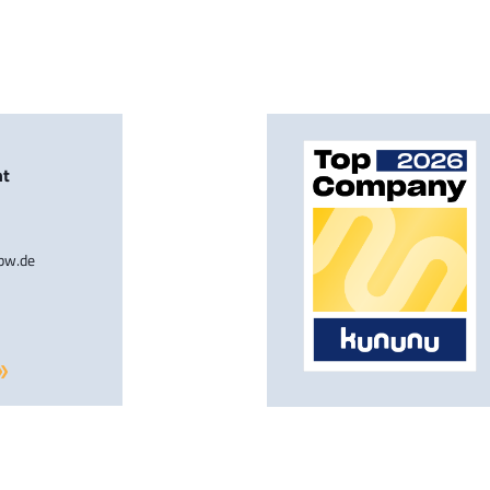
nt
-bw.de