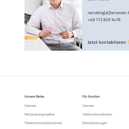
recruiting[at]terranets
+49 172 829 3478
Jetzt kontaktieren
Weitere Informationen
Unsere Netze
Für Kunden
Gasnetz
Gasnetz
Netzausbauprojekte
Telekommunikation
Telekommunikationsnetz
Dienstleistungen