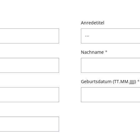
Anredetitel
Nachname
*
Geburtsdatum (TT.MM.JJJJ)
*