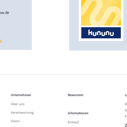
-bw.de
Unternehmen
Newsroom
L
Über uns
E
D
Verantwortung
Informationen
P
Vision
Einkauf
Z