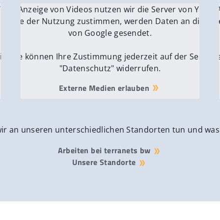
 YouTube.
r die Anzeige von Videos nutzen wir die Server von YouTu
Für die 
e Server
nn Sie der Nutzung zustimmen, werden Daten an die Ser
Wenn Si
von Google gesendet.
ite
Sie können Ihre Zustimmung jederzeit auf der Seite
Si
"Datenschutz" widerrufen.
Externe Medien erlauben
wir an unseren unterschiedlichen Standorten tun und was
Arbeiten bei terranets bw
Unsere Standorte