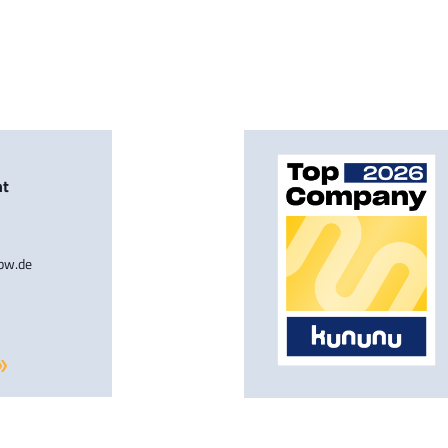
nt
-bw.de