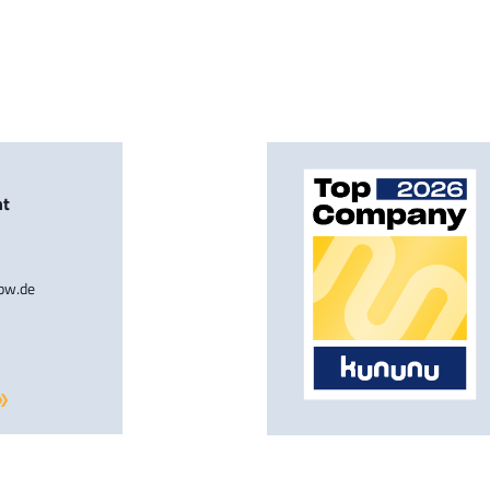
nt
-bw.de