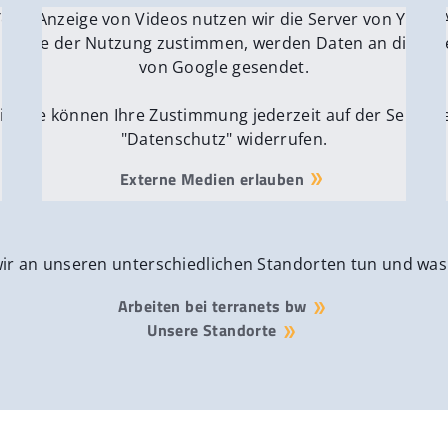
 YouTube.
r die Anzeige von Videos nutzen wir die Server von YouTu
Für die 
e Server
nn Sie der Nutzung zustimmen, werden Daten an die Ser
Wenn Si
von Google gesendet.
ite
Sie können Ihre Zustimmung jederzeit auf der Seite
Si
"Datenschutz" widerrufen.
Externe Medien erlauben
wir an unseren unterschiedlichen Standorten tun und was
Arbeiten bei terranets bw
Unsere Standorte