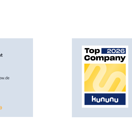
nt
-bw.de