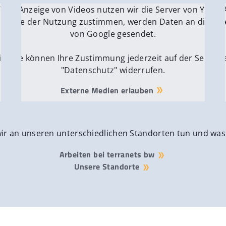
 YouTube.
r die Anzeige von Videos nutzen wir die Server von YouTu
Für die 
e Server
nn Sie der Nutzung zustimmen, werden Daten an die Ser
Wenn Si
von Google gesendet.
ite
Sie können Ihre Zustimmung jederzeit auf der Seite
Si
"Datenschutz" widerrufen.
Externe Medien erlauben
wir an unseren unterschiedlichen Standorten tun und was
Arbeiten bei terranets bw
Unsere Standorte