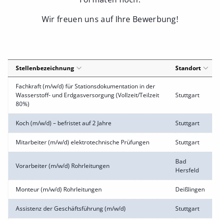
Wir freuen uns auf Ihre Bewerbung!
Stellenbezeichnung
Standort
Fachkraft (m/w/d) für Stationsdokumentation in der
Wasserstoff- und Erdgasversorgung (Vollzeit/Teilzeit
Stuttgart
80%)
Koch (m/w/d) – befristet auf 2 Jahre
Stuttgart
Mitarbeiter (m/w/d) elektrotechnische Prüfungen
Stuttgart
Bad
Vorarbeiter (m/w/d) Rohrleitungen
Hersfeld
Monteur (m/w/d) Rohrleitungen
Deißlingen
Assistenz der Geschäftsführung (m/w/d)
Stuttgart