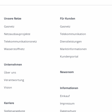
Weitere Informationen
Unsere Netze
Für Kunden
Gasnetz
Gasnetz
Netzausbauprojekte
Telekommunikation
Telekommunikationsnetz
Dienstleistungen
Wasserstoffnetz
Marktinformationen
Kundenportal
Unternehmen
Newsroom
Über uns
Verantwortung
Vision
Informationen
Einkauf
Karriere
Impressum
Stellenangebote
Datenschutz