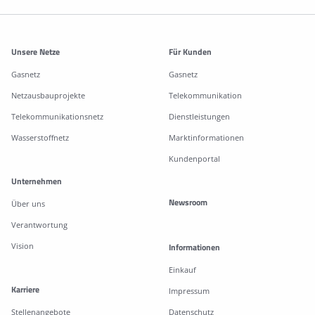
Weitere Informationen
Unsere Netze
Für Kunden
Gasnetz
Gasnetz
Netzausbauprojekte
Telekommunikation
Telekommunikationsnetz
Dienstleistungen
Wasserstoffnetz
Marktinformationen
Kundenportal
Unternehmen
Newsroom
Über uns
Verantwortung
Vision
Informationen
Einkauf
Karriere
Impressum
Stellenangebote
Datenschutz