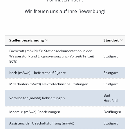
Wir freuen uns auf Ihre Bewerbung!
Stellenbezeichnung
Standort
Fachkraft (m/w/d) für Stationsdokumentation in der
Wasserstoff- und Erdgasversorgung (Vollzeit/Teilzeit
Stuttgart
80%)
Koch (m/w/d) – befristet auf 2 Jahre
Stuttgart
Mitarbeiter (m/w/d) elektrotechnische Prüfungen
Stuttgart
Bad
Vorarbeiter (m/w/d) Rohrleitungen
Hersfeld
Monteur (m/w/d) Rohrleitungen
Deißlingen
Assistenz der Geschäftsführung (m/w/d)
Stuttgart