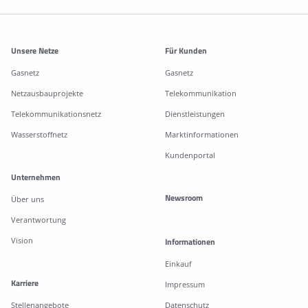
Weitere Informationen
Unsere Netze
Für Kunden
Gasnetz
Gasnetz
Netzausbauprojekte
Telekommunikation
Telekommunikationsnetz
Dienstleistungen
Wasserstoffnetz
Marktinformationen
Kundenportal
Unternehmen
Newsroom
Über uns
Verantwortung
Vision
Informationen
Einkauf
Karriere
Impressum
Stellenangebote
Datenschutz