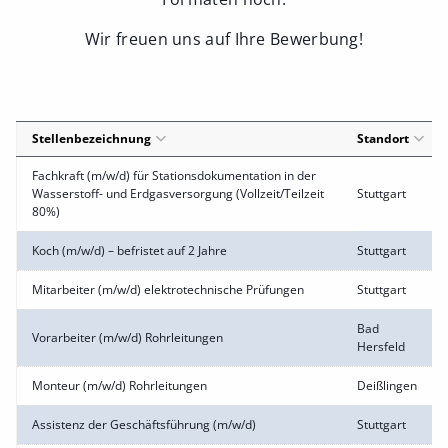
Wir freuen uns auf Ihre Bewerbung!
Stellenbezeichnung
Standort
Fachkraft (m/w/d) für Stationsdokumentation in der
Wasserstoff- und Erdgasversorgung (Vollzeit/Teilzeit
Stuttgart
80%)
Koch (m/w/d) – befristet auf 2 Jahre
Stuttgart
Mitarbeiter (m/w/d) elektrotechnische Prüfungen
Stuttgart
Bad
Vorarbeiter (m/w/d) Rohrleitungen
Hersfeld
Monteur (m/w/d) Rohrleitungen
Deißlingen
Assistenz der Geschäftsführung (m/w/d)
Stuttgart