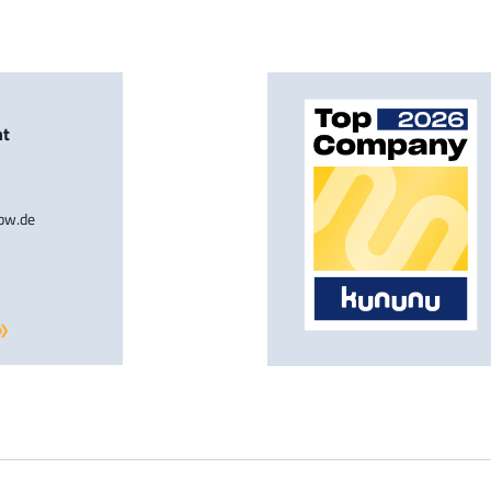
nt
-bw.de