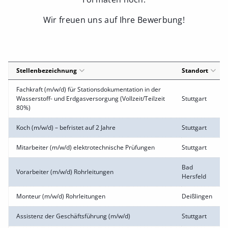
Wir freuen uns auf Ihre Bewerbung!
Stellenbezeichnung
Standort
Fachkraft (m/w/d) für Stationsdokumentation in der
Wasserstoff- und Erdgasversorgung (Vollzeit/Teilzeit
Stuttgart
80%)
Koch (m/w/d) – befristet auf 2 Jahre
Stuttgart
Mitarbeiter (m/w/d) elektrotechnische Prüfungen
Stuttgart
Bad
Vorarbeiter (m/w/d) Rohrleitungen
Hersfeld
Monteur (m/w/d) Rohrleitungen
Deißlingen
Assistenz der Geschäftsführung (m/w/d)
Stuttgart