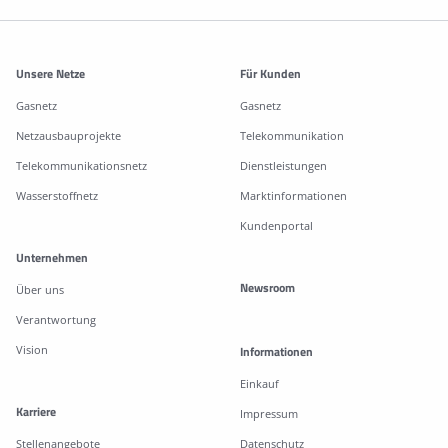
Weitere Informationen
Unsere Netze
Für Kunden
Gasnetz
Gasnetz
Netzausbauprojekte
Telekommunikation
Telekommunikationsnetz
Dienstleistungen
Wasserstoffnetz
Marktinformationen
Kundenportal
Unternehmen
Newsroom
Über uns
Verantwortung
Vision
Informationen
Einkauf
Karriere
Impressum
Stellenangebote
Datenschutz