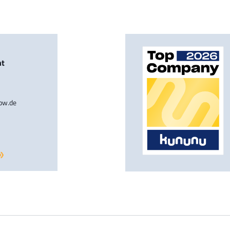
nt
-bw.de