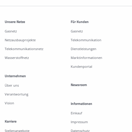
Weitere Informationen
Unsere Netze
Für Kunden
Gasnetz
Gasnetz
Netzausbauprojekte
Telekommunikation
Telekommunikationsnetz
Dienstleistungen
Wasserstoffnetz
Marktinformationen
Kundenportal
Unternehmen
Newsroom
Über uns
Verantwortung
Vision
Informationen
Einkauf
Karriere
Impressum
Stellenangebote
Datenschutz