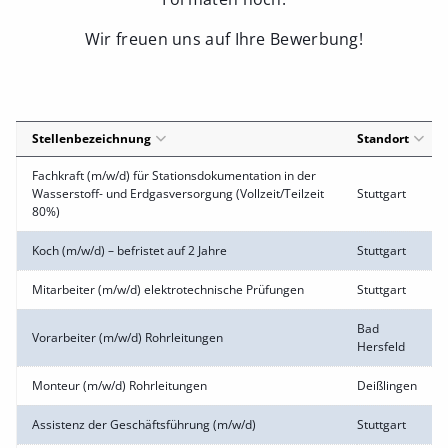
Wir freuen uns auf Ihre Bewerbung!
Stellenbezeichnung
Standort
Fachkraft (m/w/d) für Stationsdokumentation in der
Wasserstoff- und Erdgasversorgung (Vollzeit/Teilzeit
Stuttgart
80%)
Koch (m/w/d) – befristet auf 2 Jahre
Stuttgart
Mitarbeiter (m/w/d) elektrotechnische Prüfungen
Stuttgart
Bad
Vorarbeiter (m/w/d) Rohrleitungen
Hersfeld
Monteur (m/w/d) Rohrleitungen
Deißlingen
Assistenz der Geschäftsführung (m/w/d)
Stuttgart