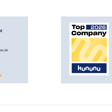
nt
-bw.de